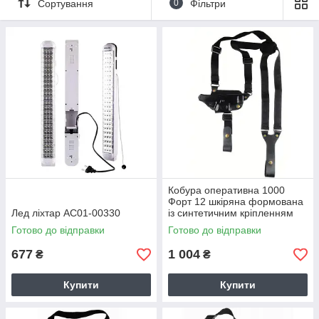
Сортування
0
Фільтри
Кобура оперативна 1000
Форт 12 шкіряна формована
Лед ліхтар AC01-00330
із синтетичним кріпленням
Готово до відправки
Готово до відправки
677
1 004
₴
₴
Купити
Купити