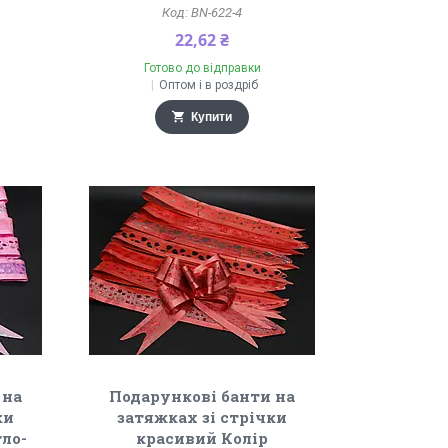
BN-622-4
22,62 ₴
Готово до відправки
Оптом і в роздріб
Купити
 на
Подарункові банти на
ки
затяжках зі стрічки
тло-
красивий Колір