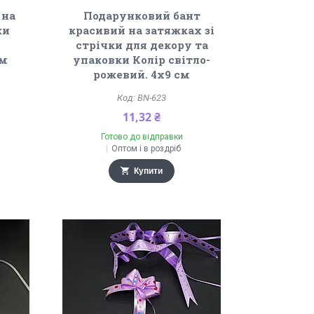
 на
Подарунковий бант
ки
красивий на затяжках зі
стрічки для декору та
см
упаковки Колір світло-
рожевий. 4х9 см
BN-623
11,32 ₴
Готово до відправки
Оптом і в роздріб
Купити