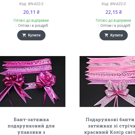
BN-622-2
BN-622-3
20,11 ₴
22,15 ₴
Готово до відправки
Готово до відправки
Оптом і в роздріб
Оптом і в роздріб
Купити
Купити
Бант-затяжка
Подарункові банти
подарунковий для
затяжках зі стріч
упаковки з
красивий Колір сві