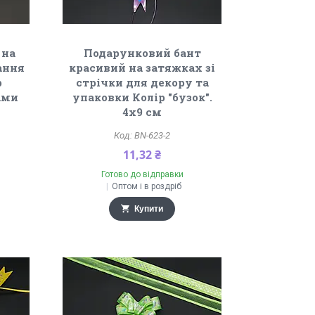
 на
Подарунковий бант
ання
красивий на затяжках зі
р
стрічки для декору та
ками
упаковки Колір "бузок".
4х9 см
BN-623-2
11,32 ₴
Готово до відправки
Оптом і в роздріб
Купити