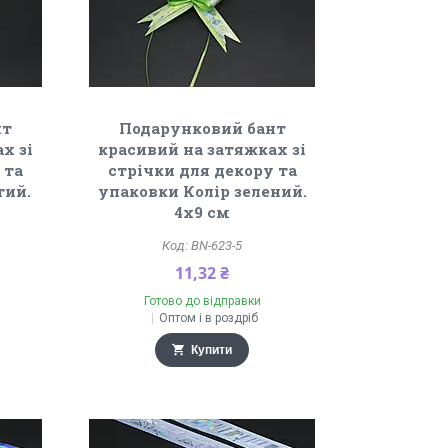
нт
Подарунковий бант
х зі
красивий на затяжках зі
 та
стрічки для декору та
тий.
упаковки Колір зелений.
4х9 см
BN-623-5
11,32 ₴
Готово до відправки
Оптом і в роздріб
Купити