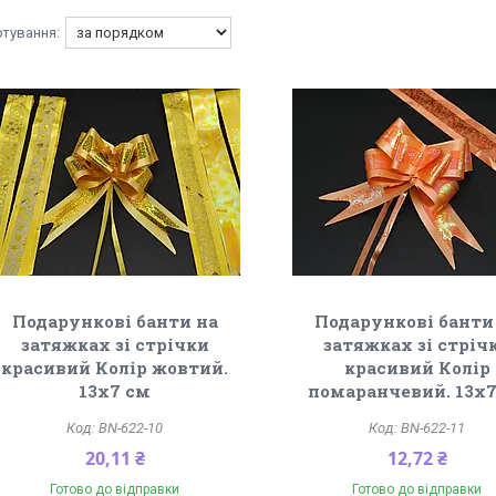
Подарункові банти на
Подарункові банти
затяжках зі стрічки
затяжках зі стріч
красивий Колір жовтий.
красивий Колір
13х7 см
помаранчевий. 13х7
BN-622-10
BN-622-11
20,11 ₴
12,72 ₴
Готово до відправки
Готово до відправки