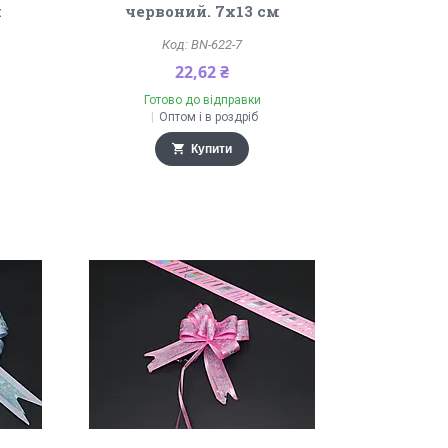
м
червоний. 7х13 см
BN-622-7
22,62 ₴
Готово до відправки
Оптом і в роздріб
Купити