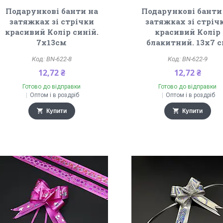
Подарункові банти на
Подарункові банти
затяжках зі стрічки
затяжках зі стріч
красивий Колір синій.
красивий Колір
7х13см
блакитний. 13х7 
BN-622-8
BN-622-9
12,72 ₴
12,72 ₴
Готово до відправки
Готово до відправки
Оптом і в роздріб
Оптом і в роздріб
Купити
Купити