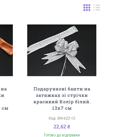
 на
Подарункові банти на
ки
затяжках зі стрічки
красивий Колір білий.
 см
13х7 см
BN-622-12
22,62 ₴
Готово до відправки