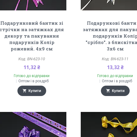
Подарунковий бантик зі
Подарункові банти
стрічки на затяжках для
затяжках для пакув
декору та пакування
подарунків Колі
подарунків Колір
"срібло". з блискіт
рожевий. 4х9 см
3х6 см
BN-623-10
BN-623-11
11,32 ₴
13,32 ₴
Готово до відправки
Готово до відправки
Оптом і в роздріб
Оптом і в роздріб
Купити
Купити