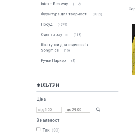
Intex + Bestway
112
Фурнітура для творчості
8832
Посуд
4379
Одяг та взуття
113
Шкатулки для годинників
Songmics
15
Ручки Паркер
3
ФІЛЬТРИ
Ціна
В наявності
Так
80