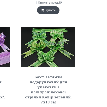
Оптом і в роздріб
Купити
Бант-затяжка
я
подарунковий для
упаковки з
ї
поліпропіленової
к".
стрічки Колір зелений.
7х13 см