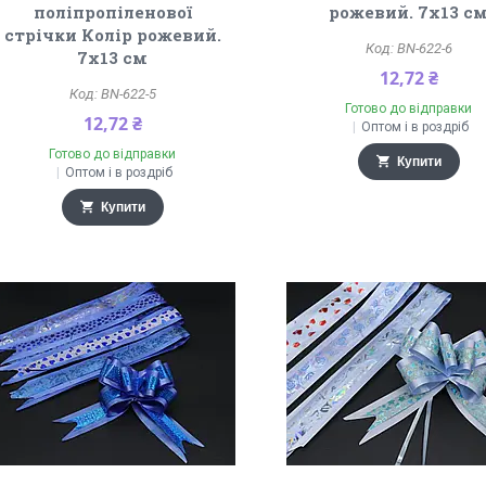
поліпропіленової
рожевий. 7х13 с
стрічки Колір рожевий.
BN-622-6
7х13 см
12,72 ₴
BN-622-5
Готово до відправки
12,72 ₴
Оптом і в роздріб
Готово до відправки
Купити
Оптом і в роздріб
Купити