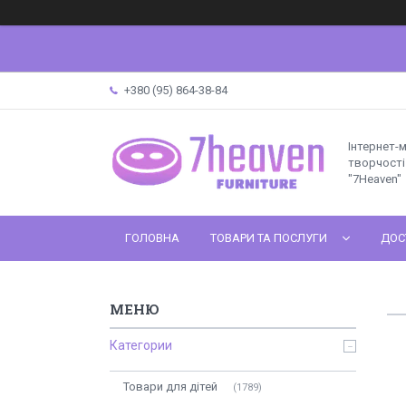
+380 (95) 864-38-84
Інтернет-
творчості 
"7Heaven"
ГОЛОВНА
ТОВАРИ ТА ПОСЛУГИ
ДОС
Категории
Товари для дітей
1789