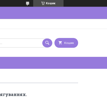
Кошик
Кошик
тягуваннях.