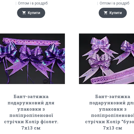
Оптом і в роздріб
Оптом і в роздріб
Купити
Купити
Бант-затяжка
Бант-затяжка
подарунковий для
подарунковий дл
упаковки з
упаковки з
поліпропіленової
поліпропіленово
стрічки Колір фіолет.
стрічки Колір "бузо
7х13 см
7х13 см