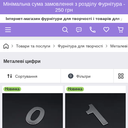
Мінімальна сума замовлення з розділу Фурнітура -
250 грн
Інтернет-магазин фурнітури для творчості і товарів для ді
Товари та послуги
Фурнітура для творчості
Металеві
Металеві цифри
Сортування
0
Фільтри
Новинка
Новинка