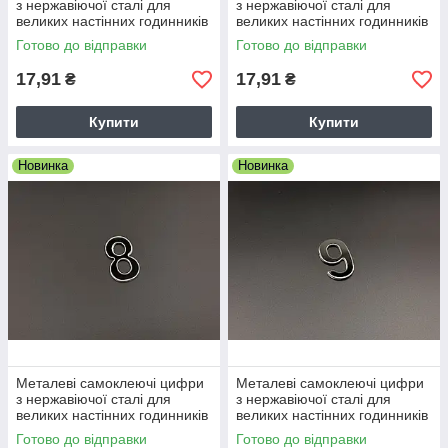
з нержавіючої сталі для
з нержавіючої сталі для
великих настінних годинників
великих настінних годинників
4см 6 шість
4см 7 сім
Готово до відправки
Готово до відправки
17,91
17,91
₴
₴
Купити
Купити
Новинка
Новинка
Металеві самоклеючі цифри
Металеві самоклеючі цифри
з нержавіючої сталі для
з нержавіючої сталі для
великих настінних годинників
великих настінних годинників
4см 8 вісім
4см 9 дев'ять
Готово до відправки
Готово до відправки