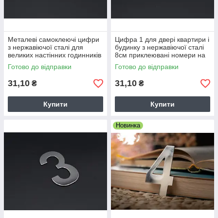
Металеві самоклеючі цифри
Цифра 1 для двері квартири і
з нержавіючої сталі для
будинку з нержавіючої сталі
великих настінних годинників
8см приклеювані номери на
8см 0 нуль
двері
Готово до відправки
Готово до відправки
31,10
31,10
₴
₴
Купити
Купити
Новинка