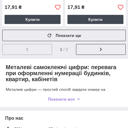
17,91
17,91
₴
₴
Купити
Купити
Показати ще
1
/ 2
Металеві самоклеючі цифри: перевага
при оформленні нумерації будинків,
квартир, кабінетів
Металеві цифри — простий спосіб завдати номер на
будинок, квартиру, ворота або хвіртки, робочі кабінети.
Показати все
В нашому магазині запропоновані металеві цифри з надійних
сортів нержавіючої сталі з клейким підставою.
Перевага таких цифр:
Про нас
Міцність;