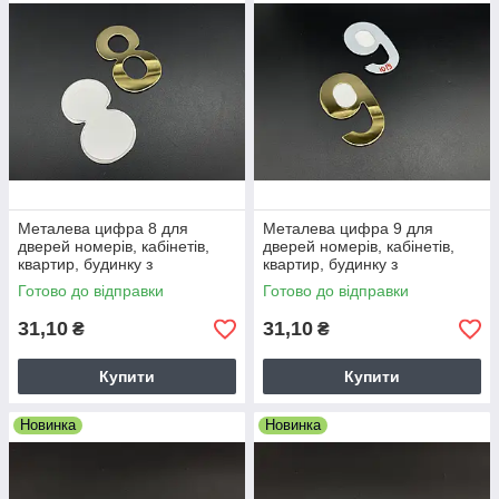
Металева цифра 8 для
Металева цифра 9 для
дверей номерів, кабінетів,
дверей номерів, кабінетів,
квартир, будинку з
квартир, будинку з
нержавіючої сталі 8см. Колір
нержавіючої сталі 8см. Колір
Готово до відправки
Готово до відправки
"золото".
"золото".
31,10
31,10
₴
₴
Купити
Купити
Новинка
Новинка