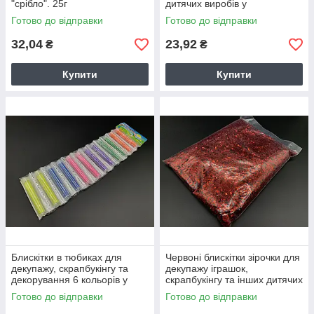
"срібло". 25г
дитячих виробів у
пластиковому тюбику
Готово до відправки
Готово до відправки
зеленого кольору 25г
32,04
23,92
₴
₴
Купити
Купити
Блискітки в тюбиках для
Червоні блискітки зірочки для
декупажу, скрапбукінгу та
декупажу іграшок,
декорування 6 кольорів у
скрапбукінгу та інших дитячих
наборі 12 баночок
виробів 1кг в упаковці
Готово до відправки
Готово до відправки