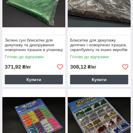
Зелені сухі блискітки для
Блискітки для декупажу
декупажу та декорування
дитячих і новорічних іграшок,
новорічних іграшок в упаковці
скрапбукінгу та інших виробів
у пакеті бронзового кольору
Готово до відправки
Готово до відправки
371,92
308,12
₴/кг
₴/кг
Купити
Купити