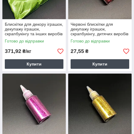
Блискітки для декору іграшок,
Червоні блискітки для
декупажу іграшок,
декупажу іграшок,
скрапбукінгу та інших виробів
скрапбукінгу, дитячих виробів
в упаковці Світло-зелений
у пластиковій баночці 25г
Готово до відправки
Готово до відправки
371,92
27,55
₴/кг
₴
Купити
Купити