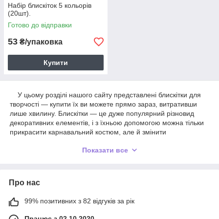
Набір блискіток 5 кольорів
(20шт).
Готово до відправки
53
₴/упаковка
Купити
У цьому розділі нашого сайту представлені блискітки для
творчості — купити їх ви можете прямо зараз, витративши
лише хвилину. Блискітки — це дуже популярний різновид
декоративних елементів, і з їхньою допомогою можна тільки
прикрасити карнавальний костюм, але й змінити
приміщення. Широка сфера застосування цих матеріалів
Показати все
забезпечує високу конкуренцію серед виробників, а тому ми
маємо можливість вести співпрацю тільки з постачальниками
найякіснішого товару.
Про нас
Величезний вибір кольорів і різновидів
Блискітки, які містяться в
99% позитивних з 82 відгуків за рік
цій категорії, можуть мати
Працює з 02.10.2020