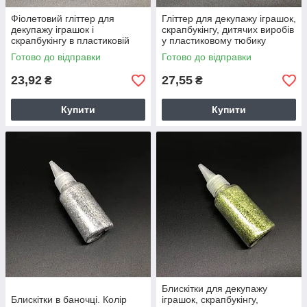
Фіолетовий гліттер для
Гліттер для декупажу іграшок,
декупажу іграшок і
скрапбукінгу, дитячих виробів
скрапбукінгу в пластиковій
у пластиковому тюбику
баночці об'ємом 25 грам
Золотий колір 25г
Готово до відправки
Готово до відправки
23,92
27,55
₴
₴
Купити
Купити
Блискітки для декупажу
Блискітки в баночці. Колір
іграшок, скрапбукінгу,