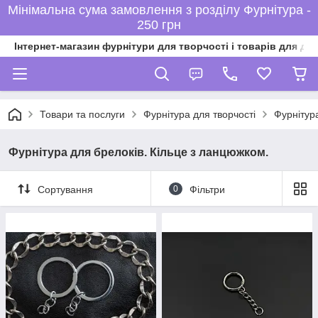
Мінімальна сума замовлення з розділу Фурнітура -
250 грн
Інтернет-магазин фурнітури для творчості і товарів для ді
Товари та послуги
Фурнітура для творчості
Фурнітура
Фурнітура для брелоків. Кільце з ланцюжком.
Сортування
0
Фільтри