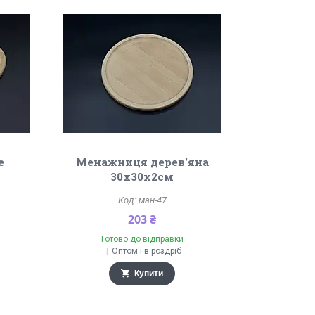
е
Менажниця дерев'яна
30х30х2см
ман-47
203 ₴
Готово до відправки
Оптом і в роздріб
Купити