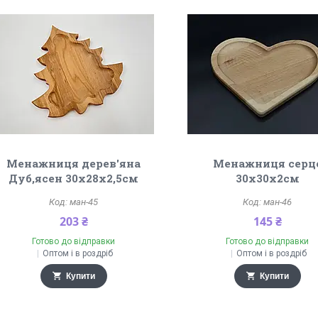
Менажниця дерев'яна
Менажниця серц
Дуб,ясен 30х28х2,5см
30х30х2см
ман-45
ман-46
203 ₴
145 ₴
Готово до відправки
Готово до відправки
Оптом і в роздріб
Оптом і в роздріб
Купити
Купити