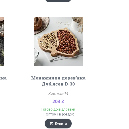
яна
Менажниця дерев'яна
Дуб,ясен D-30
ман-14
203 ₴
Готово до відправки
Оптом і в роздріб
Купити