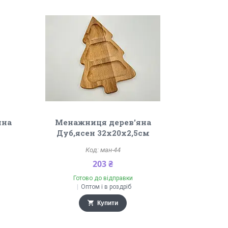
яна
Менажниця дерев'яна
Дуб,ясен 32х20х2,5см
ман-44
203 ₴
Готово до відправки
Оптом і в роздріб
Купити