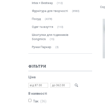
Intex + Bestway
112
Фурнітура для творчості
8983
Посуд
4378
Одяг та взуття
113
Шкатулки для годинників
Songmics
15
Ручки Паркер
3
ФІЛЬТРИ
Ціна
В наявності
Так
36