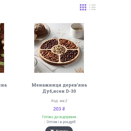
яна
Менажниця дерев'яна
Дуб,ясен D-30
ма-2
203 ₴
Готово до відправки
Оптом і в роздріб