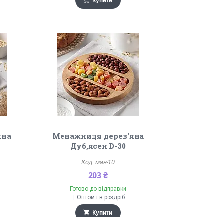
Купити
яна
Менажниця дерев'яна
Дуб,ясен D-30
ман-10
203 ₴
Готово до відправки
Оптом і в роздріб
Купити