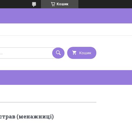
Кошик
Кошик
страв (менажниці)