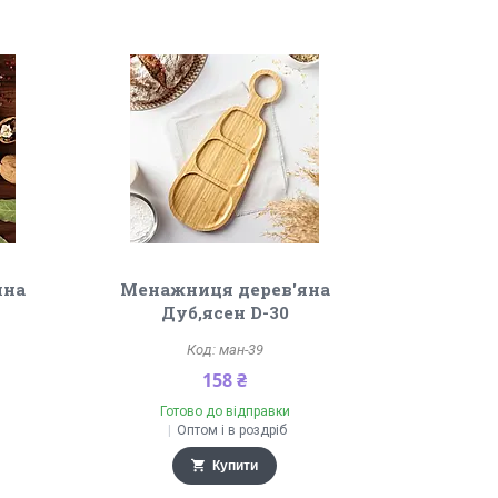
яна
Менажниця дерев'яна
Дуб,ясен D-30
ман-39
158 ₴
Готово до відправки
Оптом і в роздріб
Купити