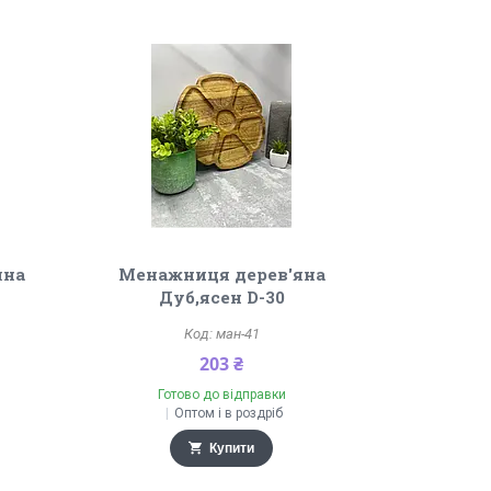
яна
Менажниця дерев'яна
Дуб,ясен D-30
ман-41
203 ₴
Готово до відправки
Оптом і в роздріб
Купити