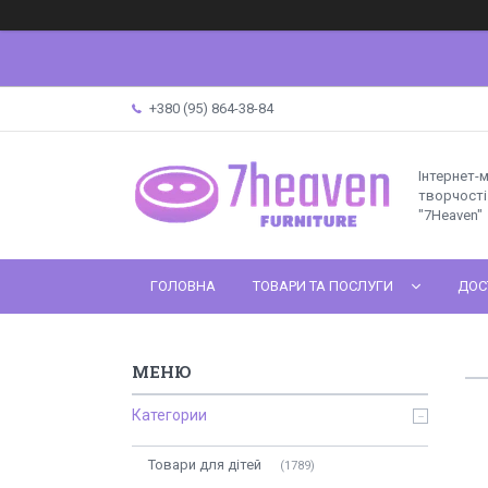
+380 (95) 864-38-84
Інтернет-
творчості 
"7Heaven"
ГОЛОВНА
ТОВАРИ ТА ПОСЛУГИ
ДОС
Категории
Товари для дітей
1789