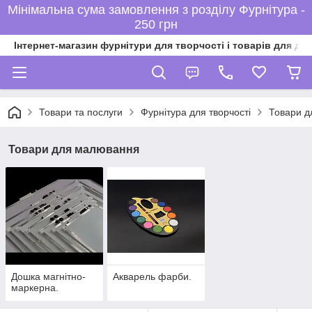
Мінімальна сума замовлення з розділу Фурнітура -
250 грн
Інтернет-магазин фурнітури для творчості і товарів для ді
Товари та послуги
Фурнітура для творчості
Товари д
Товари для малювання
Дошка магнітно-
Акварель фарби.
маркерна.