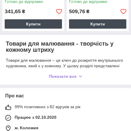
Готово до відправки
Готово до відправки
341,65
509,76
₴
₴
Купити
Купити
Товари для малювання - творчість у
кожному штриху
Товари для малювання – це ключ до розкриття внутрішнього
художника, який є у кожному. У цьому розділі представлені
незамінні елементи створення шедеврів, чи то початківець,
Показати все
чи досвідчений майстер. Тут ви знайдете все, що потрібно
для натхнення та роботи від фарб до зручних поверхонь для
малювання. Ці товари допомагають перетворити ідеї на
картини, даруючи радість процесу та можливість прикрасити
Про нас
простір своїми роботами.
Акрилові фарби
99% позитивних з 82 відгуків за рік
Працює з 02.10.2020
Це основа для яскравих та довговічних малюнків. На сайті
представлені набори з різними відтінками, запакованими у
м. Коломия
зручні тюбики, які легко змішувати для створення унікальних