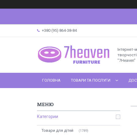
+380 (95) 864-38-84
Інтернет-
творчості 
"7Heaven"
ГОЛОВНА
ТОВАРИ ТА ПОСЛУГИ
ДОС
Категории
Товари для дітей
1789