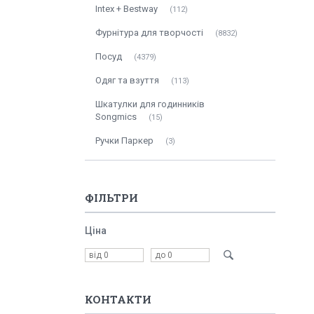
Intex + Bestway
112
Фурнітура для творчості
8832
Посуд
4379
Одяг та взуття
113
Шкатулки для годинників
Songmics
15
Ручки Паркер
3
ФІЛЬТРИ
Ціна
КОНТАКТИ