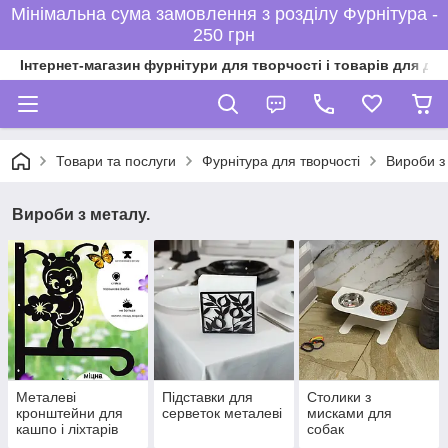
Мінімальна сума замовлення з розділу Фурнітура -
250 грн
Інтернет-магазин фурнітури для творчості і товарів для ді
Товари та послуги
Фурнітура для творчості
Вироби з
Вироби з металу.
Металеві
Підставки для
Столики з
кронштейни для
серветок металеві
мисками для
кашпо і ліхтарів
собак