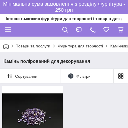
Мінімальна сума замовлення з розділу Фурнітура -
250 грн
Інтернет-магазин фурнітури для творчості і товарів для ді
Товари та послуги
Фурнітура для творчості
Камінчики
Камінь полірований для декорування
Сортування
0
Фільтри