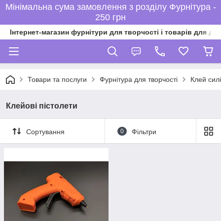
Мінімальна сума замовлення з розділу Фурнітура -
250 грн
Інтернет-магазин фурнітури для творчості і товарів для ді
Товари та послуги
Фурнітура для творчості
Клей сил
Клейові пістолети
Сортування
0
Фільтри