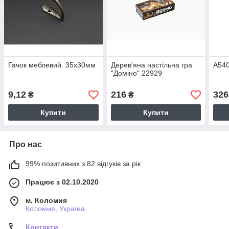
Гачок меблевий. 35х30мм
Дерев'яна настільна гра
A540
"Доміно" 22929
9,12
216
326
₴
₴
Купити
Купити
Про нас
99% позитивних з 82 відгуків за рік
Працює з 02.10.2020
м. Коломия
Коломия, Україна
Контакти