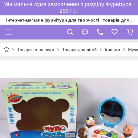
Мінімальна сума замовлення з розділу Фурнітура -
250 грн
Інтернет-магазин фурнітури для творчості і товарів для ді
Товари та послуги
Товари для дітей
Іграшки
Музи