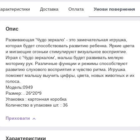
арактеристики
Доставка
Оплата
Умови повернення
Опис
Развивающая 'Чудо зеркало' - это замечательная игрушка,
которая будет способствовать развитию ребенка. Яркие цвета
и мигающие огоньки стимулируют визуальное восприятие.
Играя с 'Чудо зеркалом', малыш будет развивать мелкую
моторику рук. Различные функции и режимы способствуют
развитию слухового восприятия и чувство ритма. Игрушка
поможет малышу выучить цифры, цвета, новых животных и их
голоса.
Модель:0949
Размер: . 26*20*9
Упаковка : картонная коробка
Количество в упаковке шт. : 36
Приховати
Характеристики