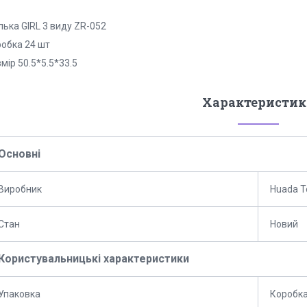
лька GIRL 3 виду ZR-052
робка 24 шт
мір 50.5*5.5*33.5
Характеристик
Основні
Виробник
Huada T
Стан
Новий
Користувальницькі характеристики
Упаковка
Коробк