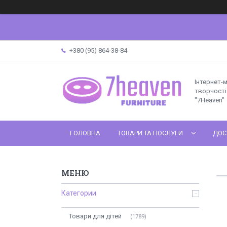
+380 (95) 864-38-84
Інтернет-
творчості 
"7Heaven"
ГОЛОВНА
ТОВАРИ ТА ПОСЛУГИ
ДОС
Категории
Товари для дітей
1789