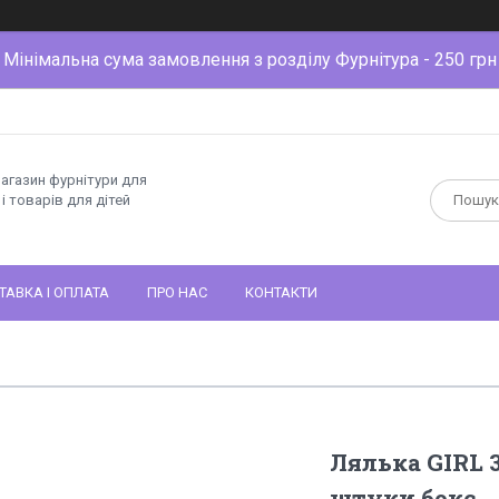
Мінімальна сума замовлення з розділу Фурнітура - 250 грн
магазин фурнітури для
і товарів для дітей
ТАВКА І ОПЛАТА
ПРО НАС
КОНТАКТИ
Лялька GIRL 3
штуки бокс