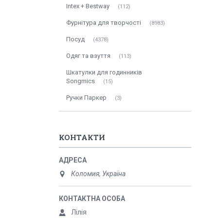
Intex + Bestway
112
Фурнітура для творчості
8983
Посуд
4378
Одяг та взуття
113
Шкатулки для годинників
Songmics
15
Ручки Паркер
3
КОНТАКТИ
Коломия, Україна
Лілія