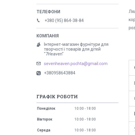
Ля
ко
+380 (95) 864-38-84
роз
Інтернет-магазин фурнітури для
творчості і товарів для дітей
"7Heaven"
sevenheaven.pochta@gmail.com
+380958643884
ГРАФІК РОБОТИ
Понеділок
10:00
18:00
Вівторок
10:00
18:00
Середа
10:00
18:00