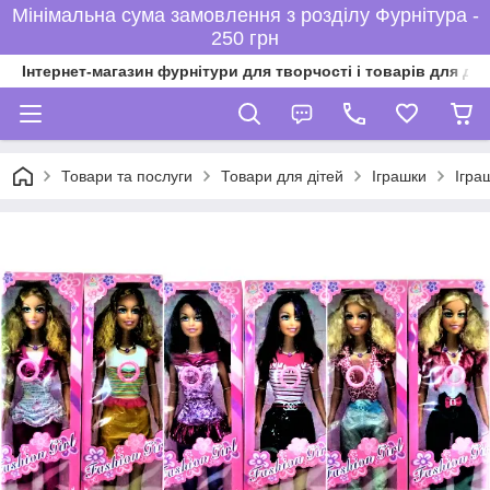
Мінімальна сума замовлення з розділу Фурнітура -
250 грн
Інтернет-магазин фурнітури для творчості і товарів для ді
Товари та послуги
Товари для дітей
Іграшки
Ігра