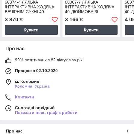
60374-4 ЛЯЛЬКА
60367-7 ЛЯЛЬКА
603
ІНТЕРАКТИВНА ХОДЯЧА
ІНТЕРАКТИВНА ХОДЯЧА
ІНТ
ВЕЧІРНІМ СУКНІ 40-
40-ДЮЙМОВА ЗІ
40-
ДЮЙМОВА ЗІ СВІТЛОМ І
СВІТЛОМ І МУЗИКОЮ
СВІ
3 870
3 166
4 0
₴
₴
МУЗИКОЮ РУХОВИМИ
РУХОВИМИ РУКАМИ
РУХ
РУКАМИ НОГАМИ 3
НОГАМИ 3 МОДЕЛІ
НОГ
Купити
Купити
МОДЕЛІ
Про нас
99% позитивних з 82 відгуків за рік
Працює з 02.10.2020
м. Коломия
Коломия, Україна
Контакти
Сьогодні вихідний
Показати весь графік роботи
Про нас