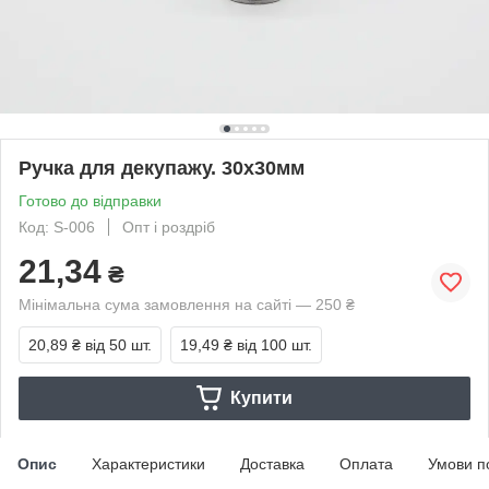
Ручка для декупажу. 30х30мм
Готово до відправки
Код: S-006
Опт і роздріб
21,34
₴
Мінімальна сума замовлення на сайті — 250 ₴
20,89 ₴
від 50 шт.
19,49 ₴
від 100 шт.
Купити
Опис
Характеристики
Доставка
Оплата
Умови п