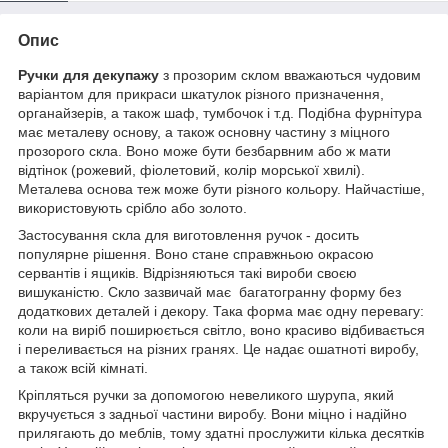
Опис
Ручки для декупажу
з прозорим склом
вважаються чудовим
варіантом для прикраси шкатулок різного призначення,
органайзерів, а також шаф, тумбочок і т.д. Подібна фурнітура
має металеву основу, а також основну частину з міцного
прозорого скла. Воно може бути безбарвним або ж мати
відтінок (рожевий, фіолетовий, колір морської хвилі).
Металева основа теж може бути різного кольору. Найчастіше,
використовують срібло або золото.
Застосування скла для виготовлення ручок - досить
популярне рішення. Воно стане справжньою окрасою
сервантів і ящиків. Відрізняються такі вироби своєю
вишуканістю. Скло зазвичай має багатогранну форму без
додаткових деталей і декору. Така форма має одну перевагу:
коли на виріб поширюється світло, воно красиво відбивається
і переливається на різних гранях. Це надає ошатноті виробу,
а також всій кімнаті.
Кріпляться ручки за допомогою невеликого шурупа, який
вкручується з задньої частини виробу. Вони міцно і надійно
прилягають до меблів, тому здатні прослужити кілька десятків