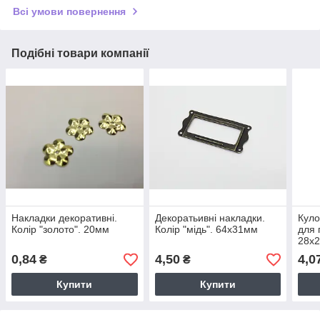
Всі умови повернення
Подібні товари компанії
Накладки декоративні.
Декоратьивні накладки.
Куло
Колір "золото". 20мм
Колір "мідь". 64х31мм
для 
28х2
прик
0,84
4,50
4,0
₴
₴
руко
Купити
Купити