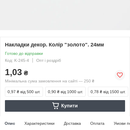
Накладки декор. Колір "золото". 24мм
Готово до відправки
Код: K-245-4
Опт і роздріб
1,03
₴
Мінімальна сума замовлення на сайті — 250 ₴
0,97 ₴
від 500 шт.
0,90 ₴
від 1000 шт.
0,78 ₴
від 1500 шт.
Купити
Опис
Характеристики
Доставка
Оплата
Умови п