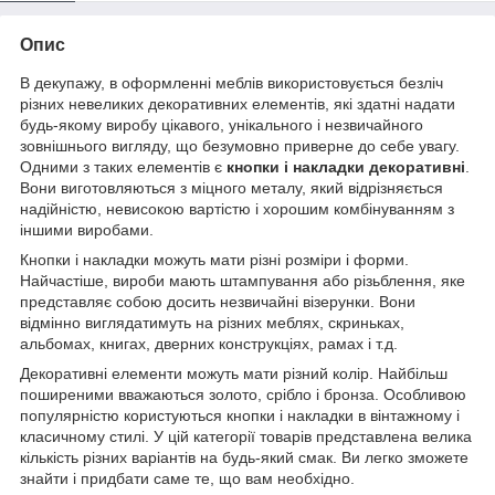
Опис
В декупажу, в оформленні меблів використовується безліч
різних невеликих декоративних елементів, які здатні надати
будь-якому виробу цікавого, унікального і незвичайного
зовнішнього вигляду, що безумовно приверне до себе увагу.
Одними з таких елементів є
кнопки і накладки декоративні
.
Вони виготовляються з міцного металу, який відрізняється
надійністю, невисокою вартістю і хорошим комбінуванням з
іншими виробами.
Кнопки і накладки можуть мати різні розміри і форми.
Найчастіше, вироби мають штампування або різьблення, яке
представляє собою досить незвичайні візерунки. Вони
відмінно виглядатимуть на різних меблях, скриньках,
альбомах, книгах, дверних конструкціях, рамах і т.д.
Декоративні елементи можуть мати різний колір. Найбільш
поширеними вважаються золото, срібло і бронза. Особливою
популярністю користуються кнопки і накладки в вінтажному і
класичному стилі. У цій категорії товарів представлена велика
кількість різних варіантів на будь-який смак. Ви легко зможете
знайти і придбати саме те, що вам необхідно.