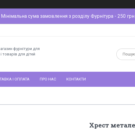
Мінімальна сума замовлення з розділу Фурнітура - 250 грн
магазин фурнітури для
і товарів для дітей
ТАВКА І ОПЛАТА
ПРО НАС
КОНТАКТИ
Хрест метал