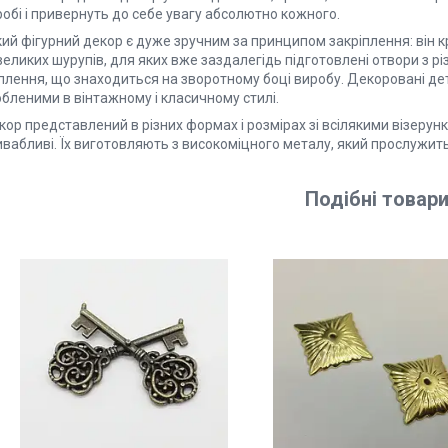
обі і привернуть до себе увагу абсолютно кожного.
кий фігурний декор є дуже зручним за принципом закріплення: він 
еликих шурупів, для яких вже заздалегідь підготовлені отвори з рі
плення, що знаходиться на зворотному боці виробу. Декоровані дет
бленими в вінтажному і класичному стилі.
ор представлений в різних формах і розмірах зі всілякими візерун
вабливі. Їх виготовляють з високоміцного металу, який прослужить 
Подібні
товар