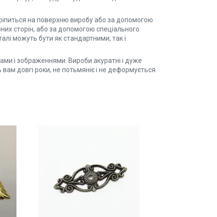
кріпиться на поверхню виробу або за допомогою
зних сторін, або за допомогою спеціального
алі можуть бути як стандартними, так і
ками і зображеннями. Вироби акуратні і дуже
вам довгі роки, не потьмяніє і не деформується.
и