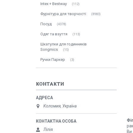
Intex + Bestway
112
Фурнітура для творчості
8983
Посуд
4378
Одяг та взуття
113
Шкатулки для годинників
Songmics
15
Ручки Паркер
3
КОНТАКТИ
Коломия, Україна
Фі
рам
Лілія
Ви 