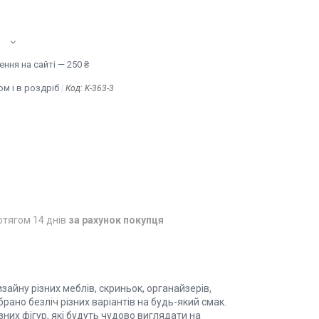
ння на сайті — 250 ₴
м і в роздріб
Код:
K-363-3
отягом 14 днів
за рахунок покупця
йну різних меблів, скриньок, органайзерів,
ібрано безліч різних варіантів на будь-який смак.
ізних фігур, які будуть чудово виглядати на