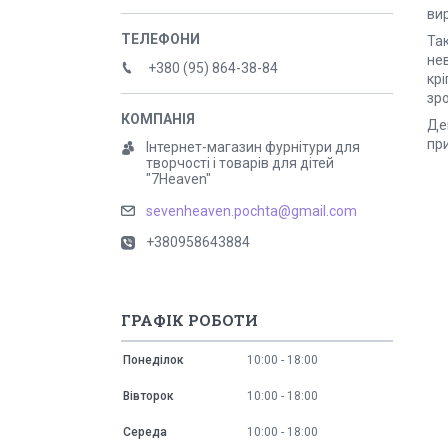
вир
Та
нев
+380 (95) 864-38-84
крі
зро
Дек
при
Інтернет-магазин фурнітури для
творчості і товарів для дітей
"7Heaven"
sevenheaven.pochta@gmail.com
+380958643884
ГРАФІК РОБОТИ
Понеділок
10:00
18:00
Вівторок
10:00
18:00
Середа
10:00
18:00