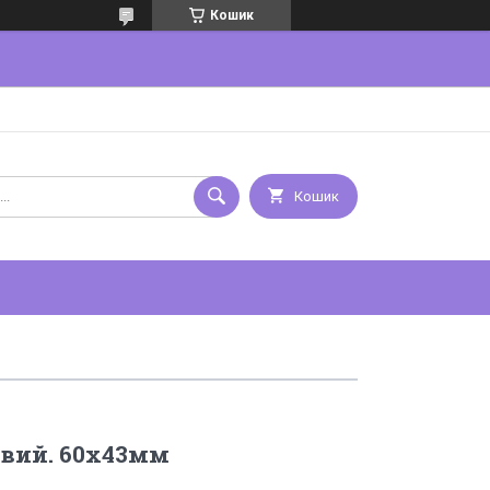
Кошик
Кошик
евий. 60х43мм