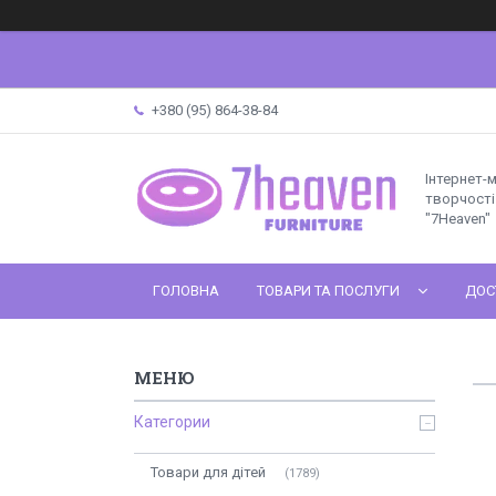
+380 (95) 864-38-84
Інтернет-
творчості 
"7Heaven"
ГОЛОВНА
ТОВАРИ ТА ПОСЛУГИ
ДОС
Категории
Товари для дітей
1789