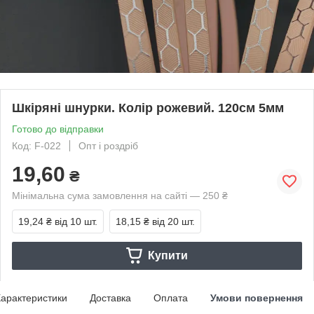
Шкіряні шнурки. Колір рожевий. 120см 5мм
Готово до відправки
Код: F-022
Опт і роздріб
19,60
₴
Мінімальна сума замовлення на сайті — 250 ₴
19,24 ₴
від 10 шт.
18,15 ₴
від 20 шт.
Купити
арактеристики
Доставка
Оплата
Умови повернення