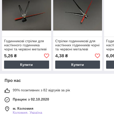
Годинникові стрілки для
Стрілки годинникові для
Годи
настінного годинника
настінних годинників чорні
наст
чорні та червоні металеві
та червоні металеві
чорн
3 шт у наборі 10х9.5х9.5
глянцеві 3 стрілки в наборі
3 ст
5,26
4,38
6,0
₴
₴
см
9х9.5х7.5 см
Купити
Купити
Про нас
99% позитивних з 82 відгуків за рік
Працює з 02.10.2020
м. Коломия
Коломия, Україна