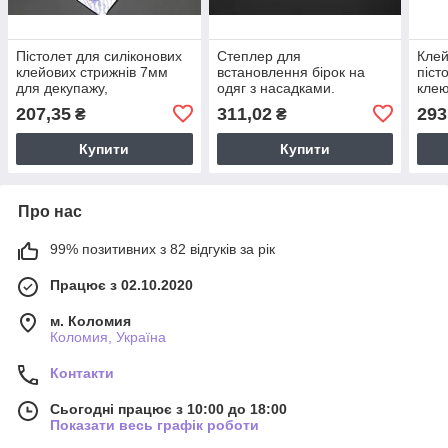
Пістолет для силіконових
Степлер для
Клей
клейових стрижнів 7мм
встановлення бірок на
піст
для декупажу,
одяг з насадками.
клею
декорування,
деку
207,35
311,02
293
₴
₴
наклеювання цінників
Купити
Купити
Про нас
99% позитивних з 82 відгуків за рік
Працює з 02.10.2020
м. Коломия
Коломия, Україна
Контакти
Сьогодні працює з 10:00 до 18:00
Показати весь графік роботи