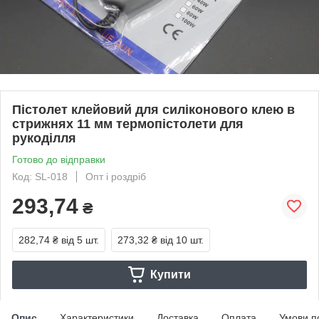
Пістолет клейовий для силіконового клею в
стрижнях 11 мм термопістолети для
рукоділля
Готово до відправки
Код: SL-018
Опт і роздріб
293,74
₴
282,74 ₴
від 5 шт.
273,32 ₴
від 10 шт.
Купити
Опис
Характеристики
Доставка
Оплата
Умови п