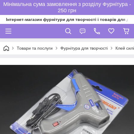
Мінімальна сума замовлення з розділу Фурнітура -
250 грн
Інтернет-магазин фурнітури для творчості і товарів для ді
Товари та послуги
Фурнітура для творчості
Клей сил