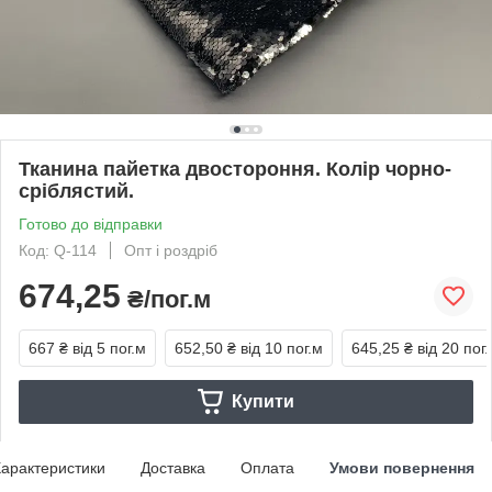
Тканина пайетка двостороння. Колір чорно-
сріблястий.
Готово до відправки
Код: Q-114
Опт і роздріб
674,25
₴/пог.м
667 ₴
від 5 пог.м
652,50 ₴
від 10 пог.м
645,25 ₴
від 20 пог
Купити
арактеристики
Доставка
Оплата
Умови повернення