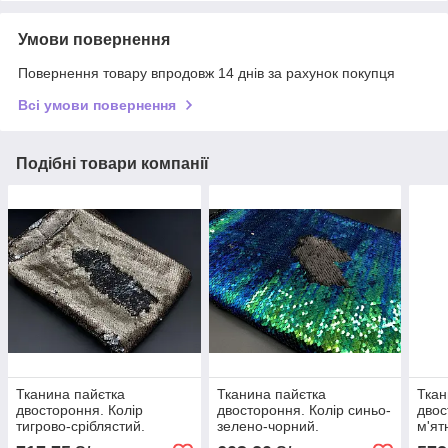
Умови повернення
Повернення товару впродовж 14 днів за рахунок покупця
Всі умови повернення
Подібні товари компанії
Тканина пайєтка
Тканина пайєтка
Ткан
двостороння. Колір
двостороння. Колір синьо-
двос
тигрово-сріблястий.
зелено-чорний.
м'ят
Хамелеон.