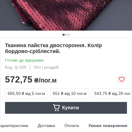
Тканина пайєтка двостороння. Колір
бордово-сріблястий.
Готово до відправки
Код: Q-109
Опт і роздріб
572,75
₴/пог.м
565,50 ₴
від 5 пог.м
551 ₴
від 10 пог.м
543,75 ₴
від 20 пог
Купити
арактеристики
Доставка
Оплата
Умови повернення