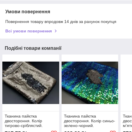
Умови повернення
Повернення товару впродовж 14 днів за рахунок покупця
Всі умови повернення
Подібні товари компанії
Тканина пайєтка
Тканина пайєтка
Ткан
двостороння. Колір
двостороння. Колір синьо-
двос
тигрово-сріблястий.
зелено-чорний.
м'ят
Хамелеон.