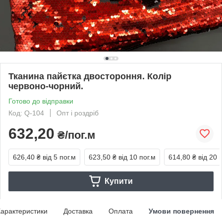
Тканина пайєтка двостороння. Колір
червоно-чорний.
Готово до відправки
Код: Q-104
Опт і роздріб
632,20
₴/пог.м
626,40 ₴
від 5 пог.м
623,50 ₴
від 10 пог.м
614,80 ₴
від 20 
Купити
арактеристики
Доставка
Оплата
Умови повернення