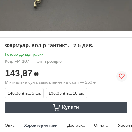
Фермуар. Колір "антик". 12.5 див.
Готово до відправки
Код: FM-107
Опт і роздріб
143,87
₴
Мінімальна сума замовлення на сайті — 250 ₴
140,36 ₴
від 5 шт.
136,85 ₴
від 10 шт.
Купити
Опис
Характеристики
Доставка
Оплата
Умови 