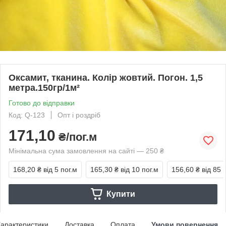
Оксамит, тканина. Колір жовтий. Погон. 1,5
метра.150гр/1м²
Готово до відправки
Код: Q-123
Опт і роздріб
171,10
₴/пог.м
Мінімальна сума замовлення на сайті — 250 ₴
168,20 ₴
від 5 пог.м
165,30 ₴
від 10 пог.м
156,60 ₴
від 85 
Купити
арактеристики
Доставка
Оплата
Умови повернення