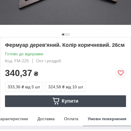
Фермуар дерев'яний. Колір коричневий. 26см
Готово до відправки
Код: FM-225
Опт і роздріб
340,37
₴
333,36 ₴
від 5 шт.
324,58 ₴
від 10 шт.
Купити
арактеристики
Доставка
Оплата
Умови повернення