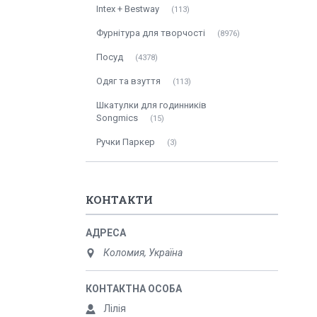
Intex + Bestway
113
Фурнітура для творчості
8976
Посуд
4378
Одяг та взуття
113
Шкатулки для годинників
Songmics
15
Ручки Паркер
3
КОНТАКТИ
Коломия, Україна
Лілія