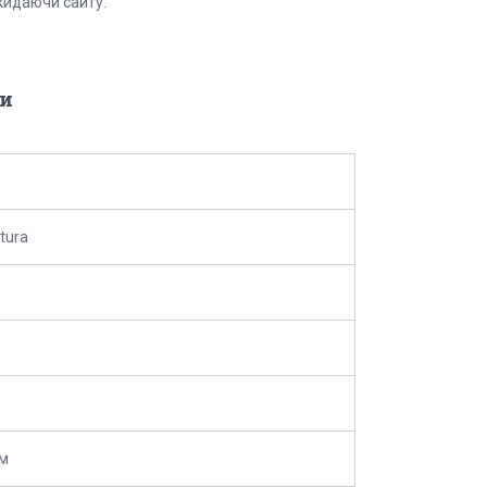
кидаючи сайту.
и
tura
мм