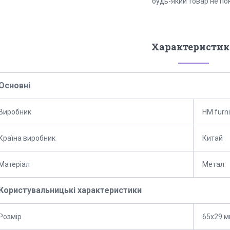
будь-який товар не по
Характеристик
Основні
Виробник
HM furni
Країна виробник
Китай
Матеріал
Метал
Користувальницькі характеристики
Розмір
65х29 