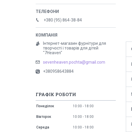
+380 (95) 864-38-84
Інтернет-магазин фурнітури для
творчості і товарів для дітей
"7Heaven"
sevenheaven.pochta@gmail.com
+380958643884
ГРАФІК РОБОТИ
Понеділок
10:00
18:00
Вівторок
10:00
18:00
Середа
10:00
18:00