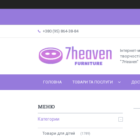
+380 (95) 864-38-84
Інтернет-
творчості 
"7Heaven"
ГОЛОВНА
ТОВАРИ ТА ПОСЛУГИ
ДОС
Категории
Товари для дітей
1789