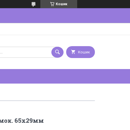
Кошик
Кошик
мок. 65х29мм