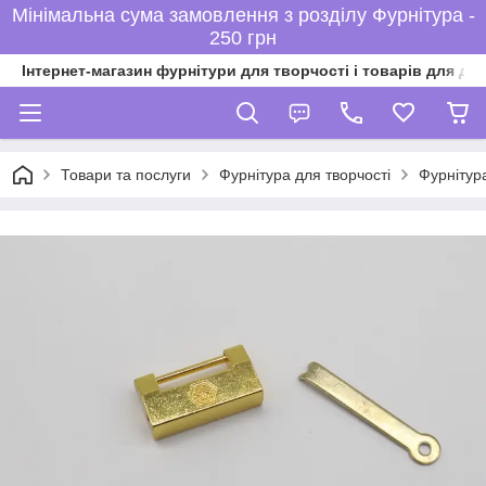
Мінімальна сума замовлення з розділу Фурнітура -
250 грн
Інтернет-магазин фурнітури для творчості і товарів для ді
Товари та послуги
Фурнітура для творчості
Фурнітур