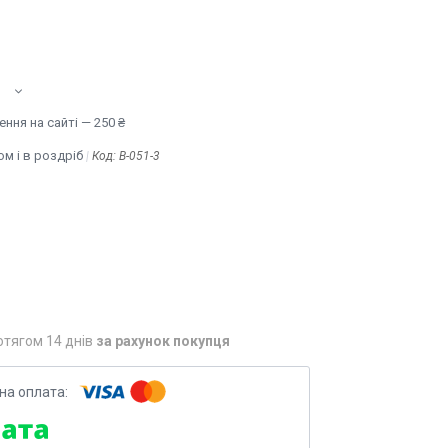
ння на сайті — 250 ₴
м і в роздріб
Код:
B-051-3
отягом 14 днів
за рахунок покупця