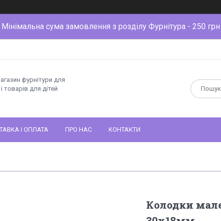
Мінімальна сума замовлення з розділу Фурнітура - 250 грн
магазин фурнітури для
і товарів для дітей
ТАВКА І ОПЛАТА
ПРО НАС
КОНТАКТИ
Колодки мале
30х18мм