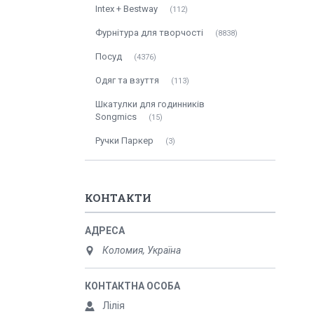
Intex + Bestway
112
Фурнітура для творчості
8838
Посуд
4376
Одяг та взуття
113
Шкатулки для годинників
Songmics
15
Ручки Паркер
3
КОНТАКТИ
Коломия, Україна
Лілія