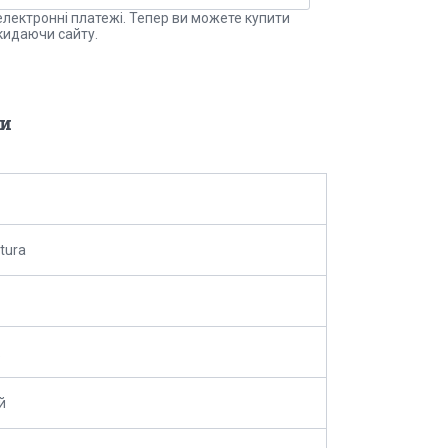
електронні платежі. Тепер ви можете купити
кидаючи сайту.
и
tura
й