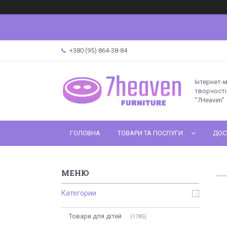
+380 (95) 864-38-84
Інтернет-
творчості 
"7Heaven"
ГОЛОВНА
ТОВАРИ ТА ПОСЛУГИ
ДОС
Категории
Товари для дітей
1785