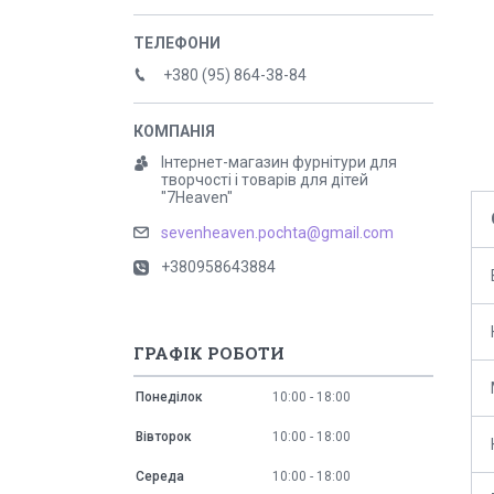
+380 (95) 864-38-84
Інтернет-магазин фурнітури для
творчості і товарів для дітей
"7Heaven"
sevenheaven.pochta@gmail.com
+380958643884
ГРАФІК РОБОТИ
Понеділок
10:00
18:00
Вівторок
10:00
18:00
Середа
10:00
18:00