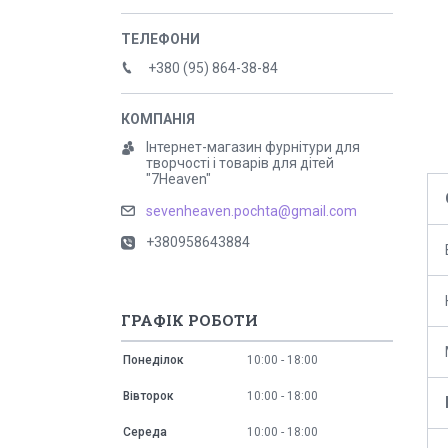
+380 (95) 864-38-84
Інтернет-магазин фурнітури для
творчості і товарів для дітей
"7Heaven"
sevenheaven.pochta@gmail.com
+380958643884
ГРАФІК РОБОТИ
Понеділок
10:00
18:00
Вівторок
10:00
18:00
Середа
10:00
18:00