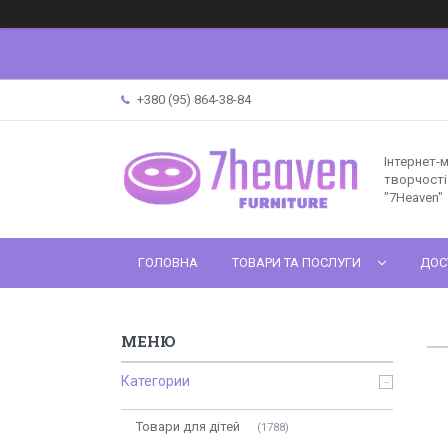
+380 (95) 864-38-84
Інтернет-
творчості 
"7Heaven"
ГОЛОВНА
ТОВАРИ ТА ПОСЛУГИ
ДОС
Категории
Товари для дітей
1788