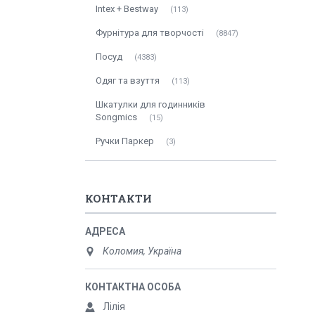
Intex + Bestway
113
Фурнітура для творчості
8847
Посуд
4383
Одяг та взуття
113
Шкатулки для годинників
Songmics
15
Ручки Паркер
3
КОНТАКТИ
Коломия, Україна
Лілія