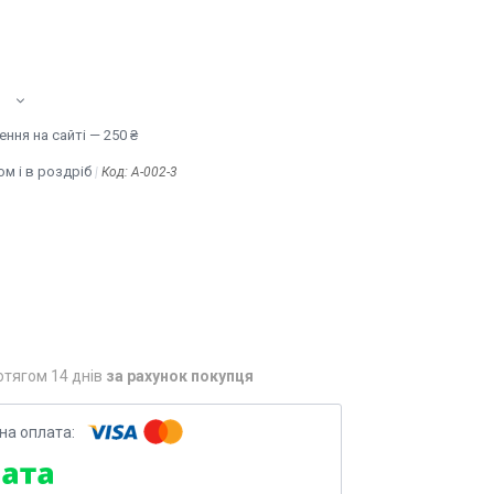
ння на сайті — 250 ₴
м і в роздріб
Код:
A-002-3
отягом 14 днів
за рахунок покупця