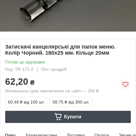
Затискачі канцелярські для папок меню.
Колір Чорний. 180х25 мм. Кільце 20мм
Готово до відправки
Код: TR-171-2
Опт і роздріб
62,20
₴
Мінімальна сума замовлення на сайті — 250 ₴
60,48 ₴
від 100 шт.
58,75 ₴
від 300 шт.
Купити
Опис
Характеристики
Доставка
Оплата
Умови п