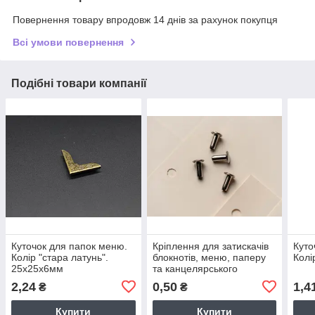
Повернення товару впродовж 14 днів за рахунок покупця
Всі умови повернення
Подібні товари компанії
Куточок для папок меню.
Кріплення для затискачів
Куто
Колір "стара латунь".
блокнотів, меню, паперу
Колі
25х25х6мм
та канцелярського
приладдя. 12х4мм
2,24
0,50
1,4
₴
₴
Купити
Купити