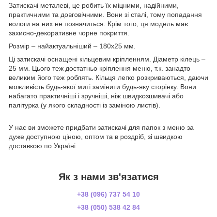
Затискачі металеві, це робить їх міцними, надійними,
практичними та довговічними. Вони зі сталі, тому попадання
вологи на них не позначиться. Крім того, ця модель має
захисно-декоративне чорне покриття.
Розмір – найактуальніший – 180х25 мм.
Ці затискачі оснащені кільцевим кріпленням. Діаметр кілець –
25 мм. Цього теж достатньо кріплення меню, т.к. занадто
великим його теж роблять. Кільця легко розкриваються, даючи
можливість будь-якої миті замінити будь-яку сторінку. Вони
набагато практичніші і зручніші, ніж швидкозшивачі або
палітурка (у якого складності із заміною листів).
У нас ви зможете придбати затискачі для папок з меню за
дуже доступною ціною, оптом та в роздріб, зі швидкою
доставкою по Україні.
Як з нами зв'язатися
+38 (096) 737 54 10
+38 (050) 538 42 84