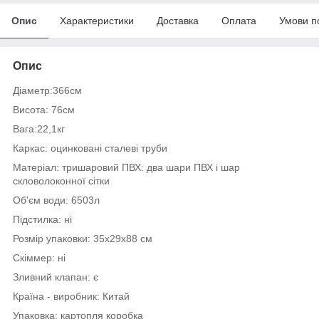
Опис
Характеристики
Доставка
Оплата
Умови п
Опис
Діаметр:366см
Висота: 76см
Вага:22,1кг
Каркас: оцинковані сталеві труби
Матеріал: тришаровий ПВХ: два шари ПВХ і шар
скловолоконної сітки
Об'єм води: 6503л
Підстилка: ні
Розмір упаковки: 35x29x88 см
Скіммер: ні
Зливний клапан: є
Країна - виробник: Китай
Упаковка: картопля коробка