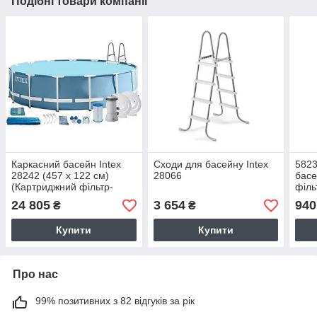
Подібні товари компанії
Каркасний басейн Intex
Сходи для басейну Intex
5823
28242 (457 x 122 см)
28066
басе
(Картриджний фільтр-
філь
насос 3 785 л/год, сходи,
24 805
3 654
940
₴
₴
тент, підстилка)
Купити
Купити
Про нас
99% позитивних з 82 відгуків за рік