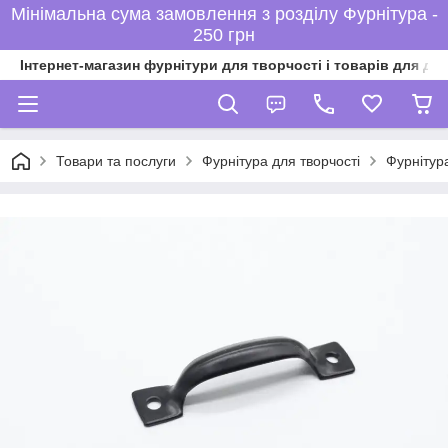
Мінімальна сума замовлення з розділу Фурнітура -
250 грн
Інтернет-магазин фурнітури для творчості і товарів для ді
Товари та послуги
Фурнітура для творчості
Фурнітур