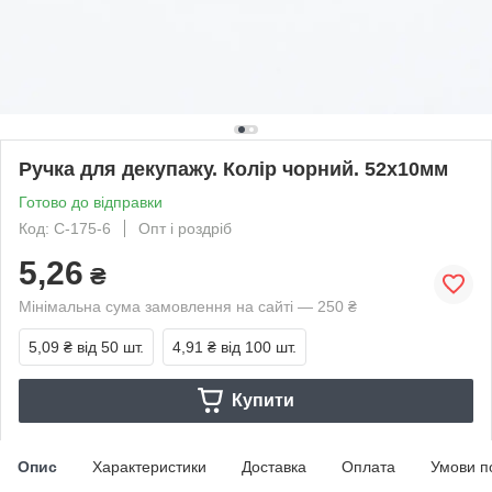
Ручка для декупажу. Колір чорний. 52х10мм
Готово до відправки
Код: C-175-6
Опт і роздріб
5,26
₴
Мінімальна сума замовлення на сайті — 250 ₴
5,09 ₴
від 50 шт.
4,91 ₴
від 100 шт.
Купити
Опис
Характеристики
Доставка
Оплата
Умови п