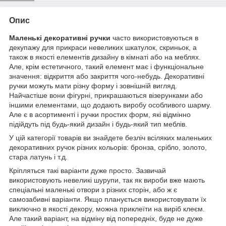
Опис
Маленькі декоративні ручки
часто використовуються в
декупажу для прикраси невеликих шкатулок, скриньок, а
також в якості елементів дизайну в кімнаті або на меблях.
Але, крім естетичного, такий елемент має і функціональне
значення: відкриття або закриття чого-небудь. Декоративні
ручки можуть мати різну форму і зовнішній вигляд.
Найчастіше вони фігурні, прикрашаються візерунками або
іншими елементами, що додають виробу особливого шарму.
Але є в асортименті і ручки простих форм, які відмінно
підійдуть під будь-який дизайн і будь-який тип меблів.
У цій категорії товарів ви знайдете безліч всіляких маленьких
декоративних ручок різних кольорів: бронза, срібло, золото,
стара латунь і т.д.
Кріпляться такі варіанти дуже просто. Зазвичай
використовують невеликі шурупи, так як вироби вже мають
спеціальні маленькі отвори з різних сторін, або ж є
самозабивні варіанти. Якщо планується використовувати їх
виключно в якості декору, можна приклеїти на виріб клеєм.
Але такий варіант, на відміну від попередніх, буде не дуже