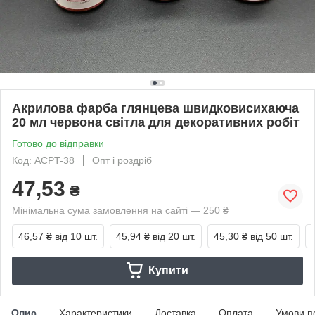
Акрилова фарба глянцева швидковисихаюча
20 мл червона світла для декоративних робіт
Готово до відправки
Код: ACPT-38
Опт і роздріб
47,53
₴
Мінімальна сума замовлення на сайті — 250 ₴
46,57 ₴
від 10 шт.
45,94 ₴
від 20 шт.
45,30 ₴
від 50 шт.
Купити
Опис
Характеристики
Доставка
Оплата
Умови п