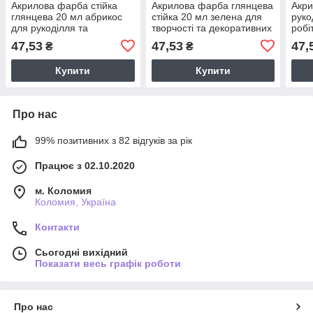
Акрилова фарба стійка
Акрилова фарба глянцева
Акри
глянцева 20 мл абрикос
стійка 20 мл зелена для
руко
для рукоділля та
творчості та декоративних
робі
декоративних робіт
робіт
глян
47,53
47,53
47,
₴
₴
Купити
Купити
Про нас
99% позитивних з 82 відгуків за рік
Працює з 02.10.2020
м. Коломия
Коломия, Україна
Контакти
Сьогодні вихідний
Показати весь графік роботи
Про нас