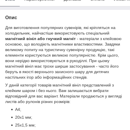
Опис
Для виготовлення популярних сувенірів, які кріпляться на
холодильник, найчастіше використовують спеціальний
магнітний вініл або гнучкий магніт
- матеріали з клейовою
основою, що володіють магнітними властивостями. Завдяки
великому попиту на туристичну сувенірну продукцію, такі
елементи користуються великою популярністю. Крім цього,
вони нерідко використовуються в рукоділлі. При цьому
магнітний вініл має трохи ширше застосування - часто його
беруть в якості верхнього захисного шару для дитячих
настільних ігор або інформаційних стендів.
У даній категорії товарів магнітний вініл представлений з
клейким шаром і без нього. Вам залишається вибрати
відповідний для вас варіант. Матеріали продаються у вигляді
листів або рулонів різних розмірів:
А4;
20х1 мм;
25х1,5 мм;