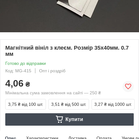
Магнітний вініл з клеєм. Розмір 35х40мм. 0.7
мм
Готово до відправки
Код: MG-415
Опт і роздріб
4,06
₴
Мінімальна сума замовлення на сайті — 250 ₴
3,75 ₴
від 100 шт.
3,51 ₴
від 500 шт.
3,27 ₴
від 1000 шт.
Купити
Опис
Характеристики
Доставка
Оплата
Умови п