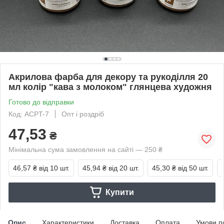
Акрилова фарба для декору та рукоділля 20
мл колір "кава з молоком" глянцева художня
Готово до відправки
Код: ACPT-7
Опт і роздріб
47,53
₴
Мінімальна сума замовлення на сайті — 250 ₴
46,57 ₴
від 10 шт.
45,94 ₴
від 20 шт.
45,30 ₴
від 50 шт.
Купити
Опис
Характеристики
Доставка
Оплата
Умови п