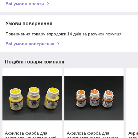
Всі умови оплати
Умови повернення
Повернення товару впродовж 14 днів за рахунок покупця
Всі умови повернення
Подібні товари компанії
Акрилова фарба для
Акрилова фарба для
Акри
декору та іншої творчості
декору глянцева художня
глян