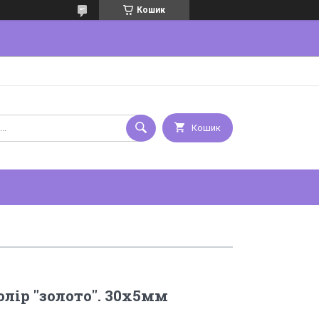
Кошик
Кошик
олір "золото". 30х5мм