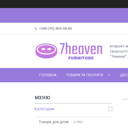
+380 (95) 864-38-84
Інтернет-
творчості 
"7Heaven"
ГОЛОВНА
ТОВАРИ ТА ПОСЛУГИ
ДОС
Категории
Товари для дітей
1789