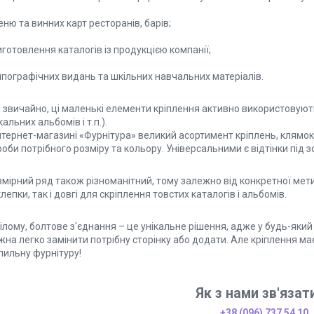
еню та винних карт ресторанів, барів;
иготовлення каталогів із продукцією компанії;
ипографічних видань та шкільних навчальних матеріалів.
 і звичайно, ці маленькі елементи кріплення активно використовую
кальних альбомів і т.п.).
нтернет-магазині «Фурнітура» великий асортимент кріплень, клямок 
оби потрібного розміру та кольору. Універсальними є відтінки під зо
змірний ряд також різноманітний, тому залежно від конкретної ме
лепки, так і довгі для скріплення товстих каталогів і альбомів.
ілому, болтове з'єднання – це унікальне рішення, адже у будь-який
на легко замінити потрібну сторінку або додати. Але кріплення має
пильну фурнітуру!
Як з нами зв'язат
+38 (096) 737 54 10