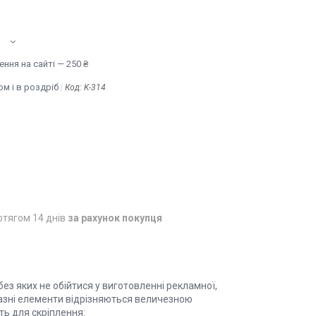
ння на сайті — 250 ₴
м і в роздріб
Код:
K-314
отягом 14 днів
за рахунок покупця
без яких не обійтися у виготовленні рекламної,
оказні елементи відрізняються величезною
ь для скріплення: