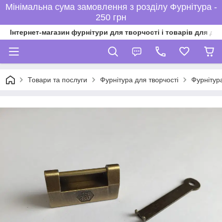
Мінімальна сума замовлення з розділу Фурнітура -
250 грн
Інтернет-магазин фурнітури для творчості і товарів для ді
Товари та послуги
Фурнітура для творчості
Фурнітур