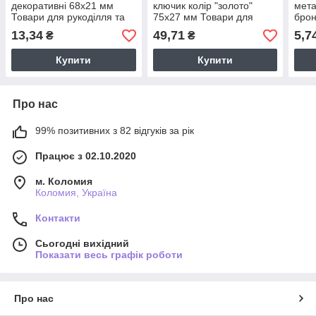
декоративні 68х21 мм
ключик колір "золото"
мета
Товари для рукоділля та
75х27 мм Товари для
брон
творчості
рукоділля
для 
13,34
49,71
5,7
₴
₴
Купити
Купити
Про нас
99% позитивних з 82 відгуків за рік
Працює з 02.10.2020
м. Коломия
Коломия, Україна
Контакти
Сьогодні вихідний
Показати весь графік роботи
Про нас