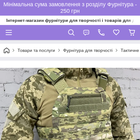
Мінімальна сума замовлення з розділу Фурнітура -
250 грн
Інтернет-магазин фурнітури для творчості і товарів для ді
Товари та послуги
Фурнітура для творчості
Тактичне