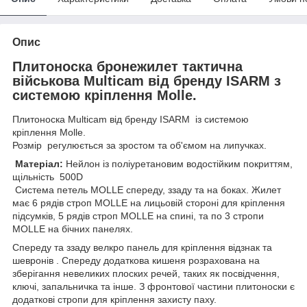
Опис
Плитоноска бронежилет тактична
військова Multicam від бренду ISARM з
системою кріплення Molle.
Плитоноска Multicam від бренду ISARM із системою
кріплення Molle.
Розмір регулюється за зростом та об'ємом на липучках.
Матеріал:
Нейлон із поліуретановим водостійким покриттям,
щільність 500D
Система петель MOLLE спереду, ззаду та на боках. Жилет
має 6 рядів строп MOLLE на лицьовій стороні для кріплення
підсумків, 5 рядів строп MOLLE на спині, та по 3 стропи
MOLLE на бічних панелях.
Спереду та ззаду велкро панель для кріплення відзнак та
шевронів . Спереду додаткова кишеня розрахована на
зберігання невеликих плоских речей, таких як посвідчення,
ключі, запальничка та інше. З фронтової частини плитоноски є
додаткові стропи для кріплення захисту паху.