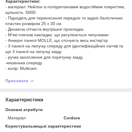
Характеристики:
- матеріал: Нейлон із поліуретановим водостійким покриттям,
щільність 500D
- Підходить для перенесення передніх та задніх балістичних
пластин розміром 25 x 30 см.
- Дихаюча сітчаста внутрішня прокладка.
- М'які плечові накладки, що регулюються липучками.
- Анкерні панелі MOLLE, що оточують весь екстер'єр
- 3 панелі на липучці спереду для ідентифікаційних патчів та
ще 3 панелі на липучці ззаду
- ручка захоплення для порятунку ззаду.
-кишенька спереду
- колір: Multicam
Приховати
Характеристики
Основні атрибути
Матеріал
Cordura
Користувальницькі характеристики