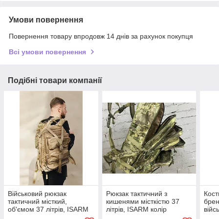
Умови повернення
Повернення товару впродовж 14 днів за рахунок покупця
Всі умови повернення
Подібні товари компанії
Військовий рюкзак
Рюкзак тактичний з
Кост
тактичний місткий,
кишенями місткістю 37
брен
об'ємом 37 літрів, ISARM
літрів, ISARM колір
війс
колір Coyote, водостійкий
Multicam, водостійкий
утеп