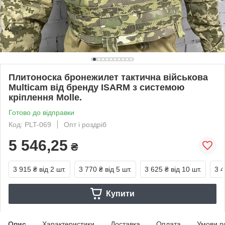
Плитоноска бронежилет тактична військова
Multicam від бренду ISARM з системою
кріплення Molle.
Готово до відправки
Код: PLT-069
Опт і роздріб
5 546,25
₴
3 915 ₴
від 2 шт.
3 770 ₴
від 5 шт.
3 625 ₴
від 10 шт.
3 4
Купити
Опис
Характеристики
Доставка
Оплата
Умови п