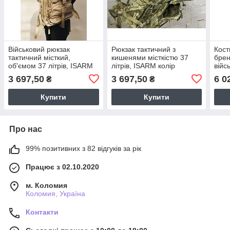
Військовий рюкзак
Рюкзак тактичний з
Кост
тактичний місткий,
кишенями місткістю 37
брен
об'ємом 37 літрів, ISARM
літрів, ISARM колір
війс
колір Coyote, водостійкий
Multicam, водостійкий
утеп
3 697,50
3 697,50
6 0
₴
₴
матеріал
матеріал
і ви
L
Купити
Купити
Про нас
99% позитивних з 82 відгуків за рік
Працює з 02.10.2020
м. Коломия
Коломия, Україна
Контакти