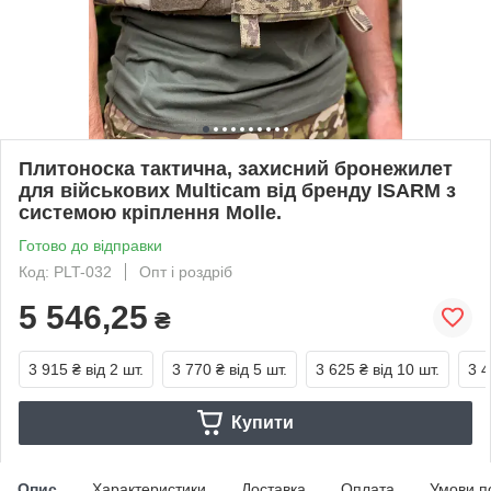
Плитоноска тактична, захисний бронежилет
для військових Multicam від бренду ISARM з
системою кріплення Molle.
Готово до відправки
Код: PLT-032
Опт і роздріб
5 546,25
₴
3 915 ₴
від 2 шт.
3 770 ₴
від 5 шт.
3 625 ₴
від 10 шт.
3 4
Купити
Опис
Характеристики
Доставка
Оплата
Умови п