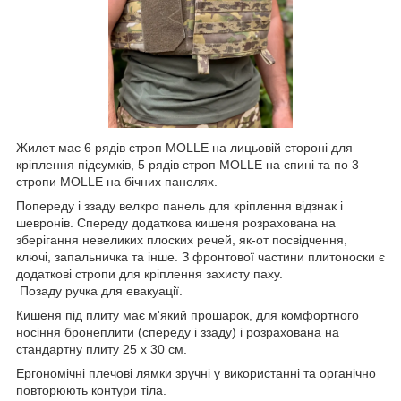
Жилет має 6 рядів строп MOLLE на лицьовій стороні для
кріплення підсумків, 5 рядів строп MOLLE на спині та по 3
стропи MOLLE на бічних панелях.
Попереду і ззаду велкро панель для кріплення відзнак і
шевронів. Спереду додаткова кишеня розрахована на
зберігання невеликих плоских речей, як-от посвідчення,
ключі, запальничка та інше. З фронтової частини плитоноски є
додаткові стропи для кріплення захисту паху.
Позаду ручка для евакуації.
Кишеня під плиту має м'який прошарок, для комфортного
носіння бронеплити (спереду і ззаду) і розрахована на
стандартну плиту 25 х 30 см.
Ергономічні плечові лямки зручні у використанні та органічно
повторюють контури тіла.