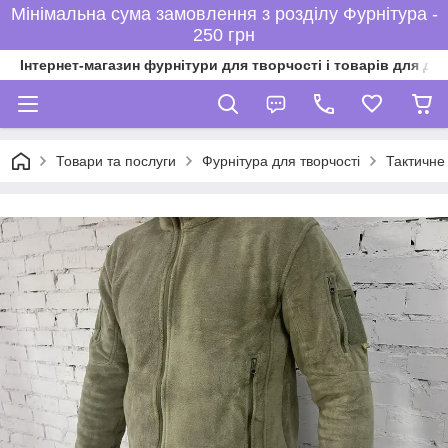
Мінімальна сума замовлення з розділу Фурнітура -
250 грн
Інтернет-магазин фурнітури для творчості і товарів для ді
Товари та послуги
Фурнітура для творчості
Тактичне