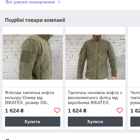
Всі умови повернення
Подібні товари компанії
Флісова тактична кофта
Тактична чоловіча кофта з
Чоло
кольору Олива від
високоякісного флісу від
такт
BIKATEX, розмір 3ХL,
виробника BIKATEX,
рука
чоловіча з довгим рукавом
розмір ХL, оливковий
BIKA
1 624
1 624
1 6
₴
₴
і кишенями
колір
колі
Купити
Купити