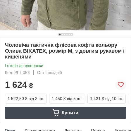
Чоловіча тактична флісова кофта кольору
Олива BIKATEX, розмір М, з довгим рукавом і
кишенями
Готово до відправки
Код: PLT-053
Опт і роздріб
1 624
₴
1 522,50 ₴
від 2 шт.
1 450 ₴
від 5 шт.
1 421 ₴
від 10 шт.
Купити
Опис
Характеристики
Доставка
Оплата
Умови п