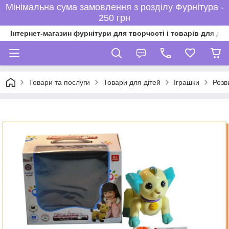
Мінімальна сума замовлення з розділу Фурнітура -
250 грн
Інтернет-магазин фурнітури для творчості і товарів для ді
Товари та послуги
Товари для дітей
Іграшки
Розв