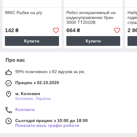
986C Рыбка на р/у
Робот интерактивный на
Набі
радиоуправлении Уран
підв
3000 TT2010B
стра
у че
142
664
2 8
₴
₴
Купити
Купити
Про нас
99% позитивних з 82 відгуків за рік
Працює з 02.10.2020
м. Коломия
Коломия, Україна
Контакти
Сьогодні працює з 10:00 до 18:00
Показати весь графік роботи