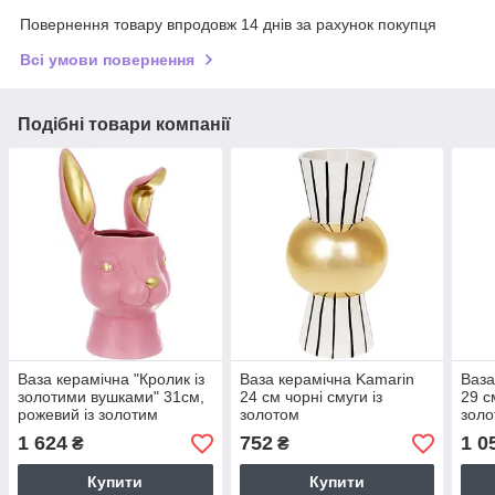
Повернення товару впродовж 14 днів за рахунок покупця
Всі умови повернення
Подібні товари компанії
Ваза керамічна "Кролик із
Ваза керамічна Kamarin
Ваза
золотими вушками" 31см,
24 см чорні смуги із
29 с
рожевий із золотим
золотом
зол
1 624
752
1 0
₴
₴
Купити
Купити