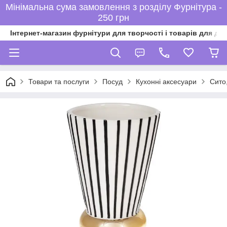
Мінімальна сума замовлення з розділу Фурнітура -
250 грн
Інтернет-магазин фурнітури для творчості і товарів для ді
Товари та послуги
Посуд
Кухонні аксесуари
Сито