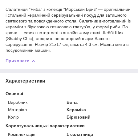
Салатниця "Риба" з колекції "Морський Бриз" — оригінальний
і стильний керамічний сервірувальний посуд для затишного
святкового та повсякденного стола. Салатник виготовлений із
кераміки з бірюзовою глянсовою глазур'ю, у формі риби. По
краях — ефект потертості в англійському стилі Шеббі Шик
(Shabby Chic), створить неповторний шарм Вашого
сервірування. Розмір 21х17 см, висота 4.3 см. Можна мити в
посудомийній машині.
Приховати
Характеристики
Основні
Виробник
Bona
Матеріал
Кераміка
Колір
Бірюзовий
Користувальницькі характеристики
Комплектація
1 салатница