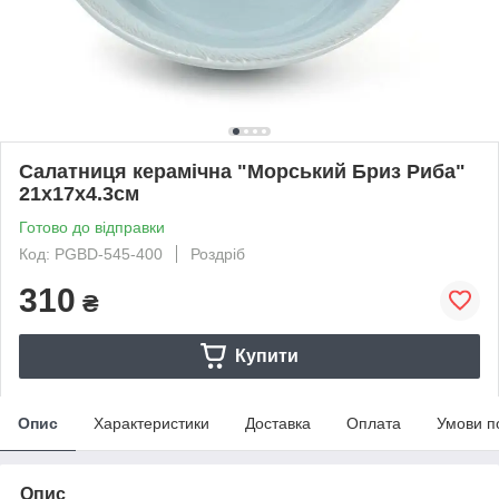
Салатниця керамічна "Морський Бриз Риба"
21х17х4.3см
Готово до відправки
Код: PGBD-545-400
Роздріб
310
₴
Купити
Опис
Характеристики
Доставка
Оплата
Умови п
Опис