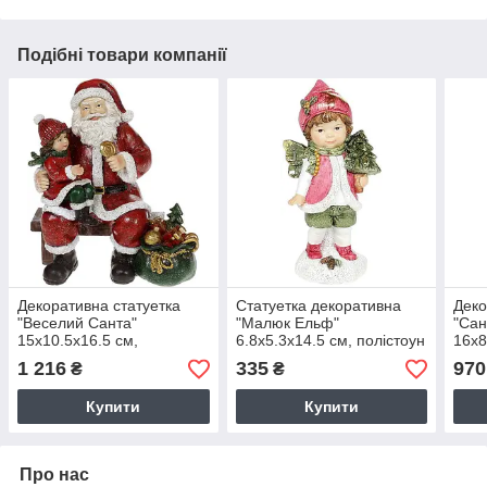
Подібні товари компанії
Декоративна статуетка
Статуетка декоративна
Деко
"Веселий Санта"
"Малюк Ельф"
"Сан
15х10.5х16.5 см,
6.8х5.3х14.5 см, полістоун
16х8
полістоун, червоний
черв
1 216
335
970
₴
₴
Купити
Купити
Про нас