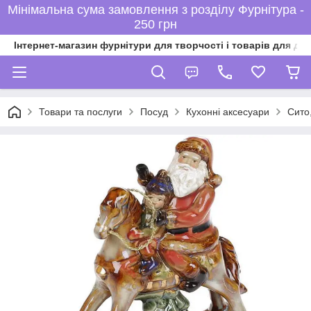
Мінімальна сума замовлення з розділу Фурнітура -
250 грн
Інтернет-магазин фурнітури для творчості і товарів для ді
Товари та послуги
Посуд
Кухонні аксесуари
Сито