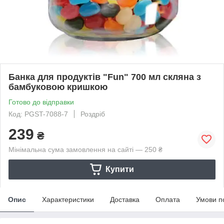
Банка для продуктів "Fun" 700 мл скляна з
бамбуковою кришкою
Готово до відправки
Код: PGST-7088-7
Роздріб
239
₴
Мінімальна сума замовлення на сайті — 250 ₴
Купити
Опис
Характеристики
Доставка
Оплата
Умови п