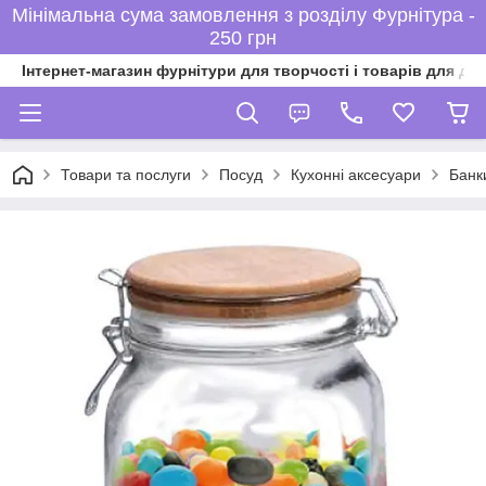
Мінімальна сума замовлення з розділу Фурнітура -
250 грн
Інтернет-магазин фурнітури для творчості і товарів для ді
Товари та послуги
Посуд
Кухонні аксесуари
Банки