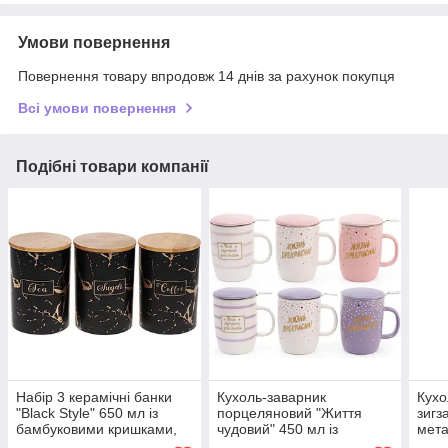
Умови повернення
Повернення товару впродовж 14 днів за рахунок покупця
Всі умови повернення
Подібні товари компанії
Набір 3 керамічні банки
Кухоль-заварник
Кухо
"Black Style" 650 мл із
порцеляновий "Життя
зигз
бамбуковими кришками,
чудовий" 450 мл із
мет
чорний мармур із золотом
металевим ситечком