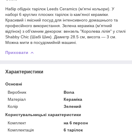
Набір обідніх тарілок Leeds Ceramics (м'ятні кольори). У
наборі 6 круглих плоских тарілок із кам'яної кераміки.
Красивий і якісний посуд для інтенсивного домашнього та
професійного використання. Зелена кераміка (м'ятний
відтінок) з об'ємним декором: вензель "Королева лілія" у стилі
Shabby Chic (Шабі Шик). Діаметр 28.5 см, висота — 3 см.
Можна мити в посудомийній машині.
Приховати
Характеристики
Основні
Виробник
Bona
Матеріал
Кераміка
Колір
Зелений
Користувальницькі характеристики
Комплект
на 6 персон
Комплектація
6 тарілок