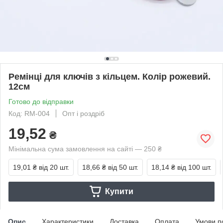
Ремінці для ключів з кільцем. Колір рожевий.
12см
Готово до відправки
Код: RM-004
Опт і роздріб
19,52
₴
Мінімальна сума замовлення на сайті — 250 ₴
19,01 ₴
від 20 шт.
18,66 ₴
від 50 шт.
18,14 ₴
від 100 шт.
Купити
Опис
Характеристики
Доставка
Оплата
Умови п