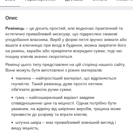
Опис
Ремінець
– це досить простий, але водночас практичний та
естетично привабливий аксесуар, що підкреслює смакові
уподобання власника. Виріб у формі петлі зручно знімати або
вішати в ключницю при вході в будинок, можна закріпити його
на ремінь, карабін або прикріпити всередині сумки, тоді час
пошуку ключів значно скоротиться.
Ремінці цього типу представлені на цій сторінці нашого сайту.
Вони можуть бути виготовлені з різних матеріалів:
тканина – найпростіший матеріал, що відрізняється
гнучкістю. Такий ремінець дуже просто петлею
обв'язати довкола ручки сумки;
гума – найпоширеніший варіант завдяки
співвідношенню ціни та міцності. Однак потрібно бути
уважним, на відміну від шкіряних виробів, тріщина може
призвести до розриву та втрати ключів;
штучна шкіра – має привабливий зовнішній вигляд і
вищу міцність;