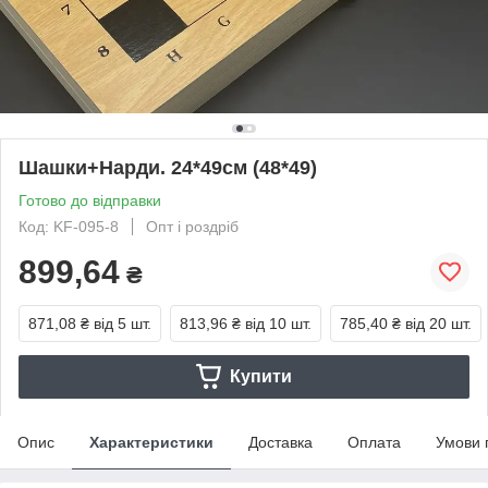
Шашки+Нарди. 24*49см (48*49)
Готово до відправки
Код: KF-095-8
Опт і роздріб
899,64
₴
871,08 ₴
від 5 шт.
813,96 ₴
від 10 шт.
785,40 ₴
від 20 шт.
Купити
Опис
Характеристики
Доставка
Оплата
Умови 