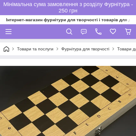
Мінімальна сума замовлення з розділу Фурнітура -
250 грн
Інтернет-магазин фурнітури для творчості і товарів для ді
Товари та послуги
Фурнітура для творчості
Товари дл