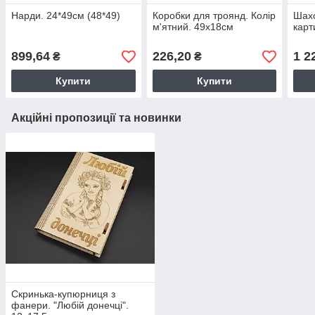
Нарди. 24*49см (48*49)
Коробки для троянд. Колір
Шахо
м'ятний. 49х18см
карт
899,64
226,20
1 2
₴
₴
Купити
Купити
Акційні пропозиції та новинки
Скринька-купюрниця з
фанери. "Любій донечці".